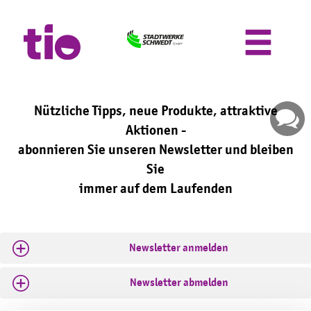
M
e
n
ü
ö
f
f
Nützliche Tipps, neue Produkte, attraktive
n
Aktionen -
e
abonnieren Sie unseren Newsletter und bleiben
n
Sie
immer auf dem Laufenden
Newsletter anmelden
Newsletter abmelden