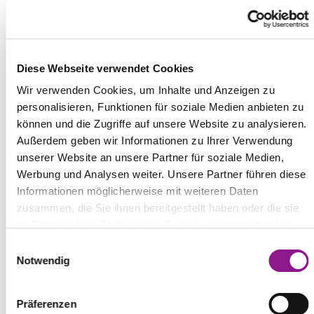
Diese Webseite verwendet Cookies
AQUARIUM
Wir verwenden Cookies, um Inhalte und Anzeigen zu
personalisieren, Funktionen für soziale Medien anbieten zu
können und die Zugriffe auf unsere Website zu analysieren.
FILMFORUM
Außerdem geben wir Informationen zu Ihrer Verwendung
unserer Website an unsere Partner für soziale Medien,
Werbung und Analysen weiter. Unsere Partner führen diese
STROAMCAMP
Informationen möglicherweise mit weiteren Daten
zusammen, die Sie ihnen bereitgestellt haben oder die sie
im Rahmen Ihrer Nutzung der Dienste gesammelt haben.
INFRASCHWEDT
E
Notwendig
i
SCHWEDTER HAFEN
n
w
Präferenzen
i