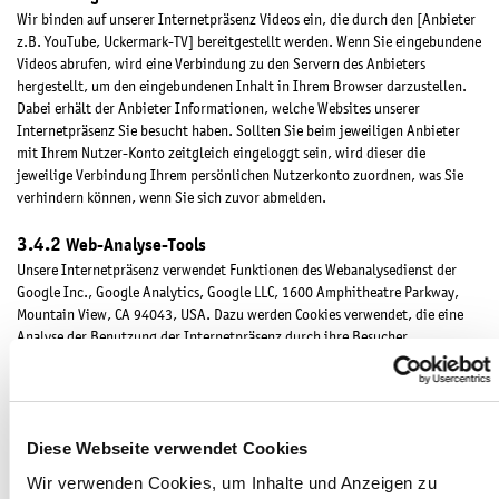
Wir binden auf unserer Internetpräsenz Videos ein, die durch den [Anbieter
z.B. YouTube, Uckermark-TV] bereitgestellt werden. Wenn Sie eingebundene
Videos abrufen, wird eine Verbindung zu den Servern des Anbieters
hergestellt, um den eingebundenen Inhalt in Ihrem Browser darzustellen.
Dabei erhält der Anbieter Informationen, welche Websites unserer
Internetpräsenz Sie besucht haben. Sollten Sie beim jeweiligen Anbieter
mit Ihrem Nutzer-Konto zeitgleich eingeloggt sein, wird dieser die
jeweilige Verbindung Ihrem persönlichen Nutzerkonto zuordnen, was Sie
verhindern können, wenn Sie sich zuvor abmelden.
Web-Analyse-Tools
Unsere Internetpräsenz verwendet Funktionen des Webanalysedienst der
Google Inc., Google Analytics, Google LLC, 1600 Amphitheatre Parkway,
Mountain View, CA 94043, USA. Dazu werden Cookies verwendet, die eine
Analyse der Benutzung der Internetpräsenz durch ihre Besucher
ermöglicht. Die dadurch erzeugten Informationen werden auf den Server
von Google in den USA übertragen und dort gespeichert. Im Falle der
Aktivierung der IP-Anonymisierung auf dieser Webseite, wird Ihre IP-
Adresse von Google jedoch innerhalb von Mitgliedstaaten der Europäischen
Diese Webseite verwendet Cookies
Union oder in anderen Vertragsstaaten des Abkommens über den
Europäischen Wirtschaftsraum zuvor gekürzt. Nur in Ausnahmefällen wird
Wir verwenden Cookies, um Inhalte und Anzeigen zu
die volle IP-Adresse an einen Server von Google in den USA übertragen und