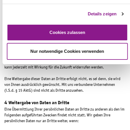
n
möglichst komfortablen Erbringung unserer Dienstleistungen.
g
Einwilligung und Zweckbindung
Details zeigen
s
Bei der Eingabe persönlicher oder geschäftlicher Daten (E-Mail-Adressen,
a
Namen, Anschriften) erfolgt die Preisgabe Ihrer Daten auf freiwilliger Basis.
u
Cookies zulassen
Sie erklären sich durch die Eingabe dazu bereit, dass die eingegebenen
s
Daten zum Zweck der Kontaktaufnahme, der Vertragsabwicklung, zur
w
Werbung oder zur Wahrung berechtigter eigener Geschäftsinteressen im
a
Hinblick auf die Beratung und Betreuung unserer Kunden und Interessenten
Nur notwendige Cookies verwenden
erhoben, verarbeitet oder genutzt werden. Eine Erhebung, Verarbeitung
h
oder Nutzung zu einem anderen Zweck erfolgt nicht. Diese Einwilligung
l
kann jederzeit mit Wirkung für die Zukunft widerrufen werden.
Eine Weitergabe dieser Daten an Dritte erfolgt nicht, es sei denn, sie wird
von Ihnen ausdrücklich gewünscht. Mit uns verbundene Unternehmen
(i.S.d. § 15 AktG) sind nicht als Dritte anzusehen.
Weitergabe von Daten an Dritte
Eine Übermittlung Ihrer persönlichen Daten an Dritte zu anderen als den im
Folgenden aufgeführten Zwecken findet nicht statt. Wir geben Ihre
persönlichen Daten nur an Dritte weiter, wenn: