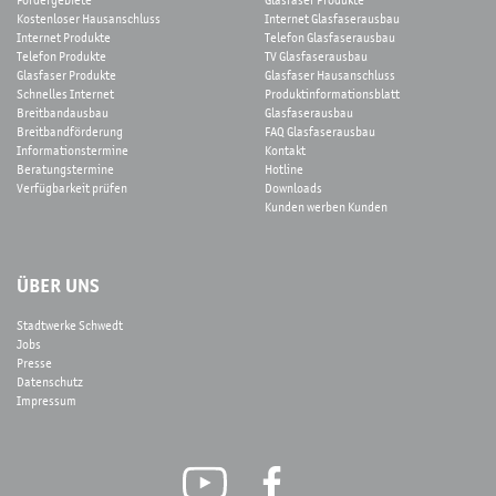
Fördergebiete
Glasfaser Produkte
Kostenloser Hausanschluss
Internet Glasfaserausbau
Internet Produkte
Telefon Glasfaserausbau
Telefon Produkte
TV Glasfaserausbau
Glasfaser Produkte
Glasfaser Hausanschluss
Schnelles Internet
Produktinformationsblatt
Breitbandausbau
Glasfaserausbau
Breitbandförderung
FAQ Glasfaserausbau
Informationstermine
Kontakt
Beratungstermine
Hotline
Verfügbarkeit prüfen
Downloads
Kunden werben Kunden
ÜBER UNS
Stadtwerke Schwedt
Jobs
Presse
Datenschutz
Impressum