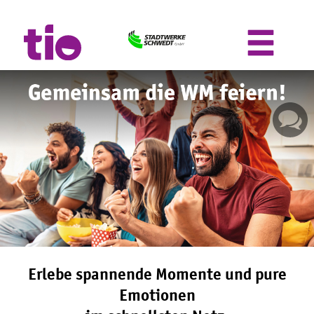
M
e
n
ü
ö
f
f
n
e
n
Erlebe spannende Momente und pure
Emotionen