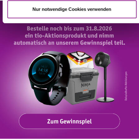
a
Nur notwendige Cookies verwenden
h
l